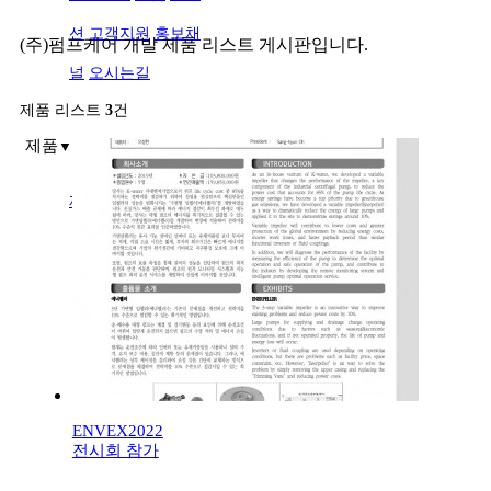
션
고객지원
홍보채
(주)펌프케어 개발 제품 리스트 게시판입니다.
널
오시는길
제품 리스트
3
건
제품
▼
제품
진단
ENVEX2022
전시회 참가